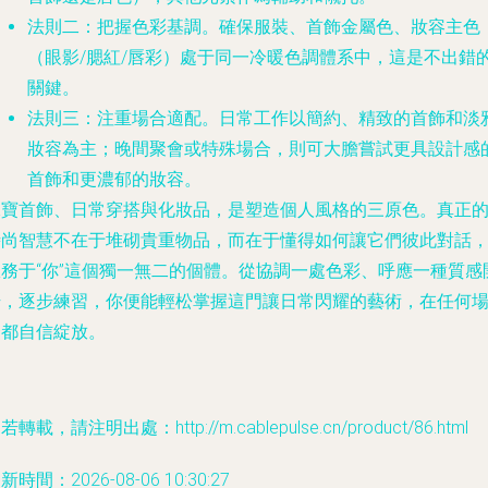
法則二：把握色彩基調
。確保服裝、首飾金屬色、妝容主色
（眼影/腮紅/唇彩）處于同一冷暖色調體系中，這是不出錯
關鍵。
法則三：注重場合適配
。日常工作以簡約、精致的首飾和淡
妝容為主；晚間聚會或特殊場合，則可大膽嘗試更具設計感
首飾和更濃郁的妝容。
珠寶首飾、日常穿搭與化妝品，是塑造個人風格的三原色。真正
時尚智慧不在于堆砌貴重物品，而在于懂得如何讓它們彼此對話
服務于“你”這個獨一無二的個體。從協調一處色彩、呼應一種質感
始，逐步練習，你便能輕松掌握這門讓日常閃耀的藝術，在任何
合都自信綻放。
若轉載，請注明出處：http://m.cablepulse.cn/product/86.html
新時間：2026-08-06 10:30:27