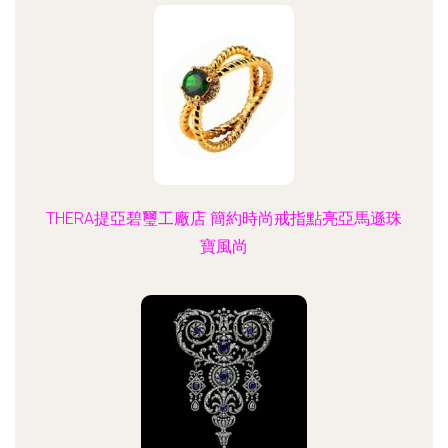
THERA提亞碧璽工廠店 簡約時尚戒指點亮亞馬遜珠
寶風尚