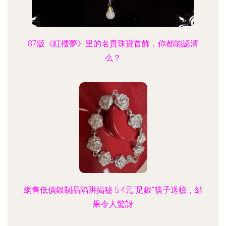
87版《紅樓夢》里的名貴珠寶首飾，你都能認清
么？
網售低價銀制品陷阱揭秘 5.4元“足銀”筷子送檢，結
果令人驚訝