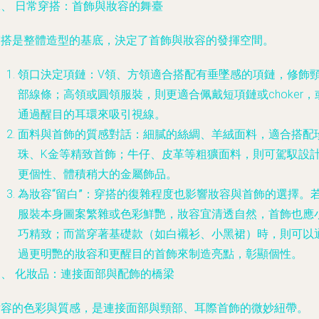
二、 日常穿搭：首飾與妝容的舞臺
穿搭是整體造型的基底，決定了首飾與妝容的發揮空間。
領口決定項鏈
：V領、方領適合搭配有垂墜感的項鏈，修飾
部線條；高領或圓領服裝，則更適合佩戴短項鏈或choker，
通過醒目的耳環來吸引視線。
面料與首飾的質感對話
：細膩的絲綢、羊絨面料，適合搭配
珠、K金等精致首飾；牛仔、皮革等粗獷面料，則可駕馭設
更個性、體積稍大的金屬飾品。
為妝容“留白”
：穿搭的復雜程度也影響妝容與首飾的選擇。
服裝本身圖案繁雜或色彩鮮艷，妝容宜清透自然，首飾也應
巧精致；而當穿著基礎款（如白襯衫、小黑裙）時，則可以
過更明艷的妝容和更醒目的首飾來制造亮點，彰顯個性。
三、 化妝品：連接面部與配飾的橋梁
妝容的色彩與質感，是連接面部與頸部、耳際首飾的微妙紐帶。