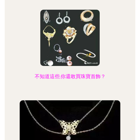
不知道這些,你還敢買珠寶首飾？