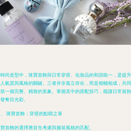
在時尚造型中，珠寶首飾與日常穿搭、化妝品的和諧統一，是提
個人氣質與風格的關鍵。三者并非孤立存在，而是相輔相成，共
構筑一個完整、精致的形象。掌握其中的搭配技巧，能讓日常裝
煥發奪目光彩。
一、 珠寶首飾：穿搭的點睛之筆
珠寶首飾的選擇應首先考慮與服裝風格的匹配。