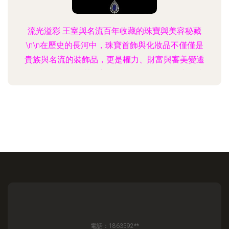
流光溢彩 王室與名流百年收藏的珠寶與美容秘藏
\n\n在歷史的長河中，珠寶首飾與化妝品不僅僅是
貴族與名流的裝飾品，更是權力、財富與審美變遷
的見證者。從歐洲王室的冠冕到巨星化妝箱中的古
典脂粉，經過百年的刻意收藏與無意傳承，這些珍
貴之物散發著永恒的光芒。本文將揭示七大極具代
表性的珠寶與美容品如何跨越世紀，從凡塵絕品譜
寫進藝術殿堂。\n\n第一篇章 極致稀有的名媛藝術
王室寶石傳奇\n\n提起王室珠寶的第一典范，必數
四大名埃花 “無上珠老”、四百年純高貴族光暈中的
水滴形珍珠圈——海代“柔嘉”。作為亨利八世最后兩
位
電話：1863592**