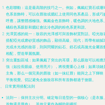
色彩聯動
：這是最高階的技巧之一。例如，佩戴紅寶石或珊
色系首飾時，可以在唇妝或腮紅上使用同色系產品，形成巧
呼應，讓整體感極強。佩戴金色首飾時，暖色調的大地色系
橘棕色系眼影和腮紅會比冷色調的粉色系更和諧。
光澤質感的統一
：妝容的光澤感可與首飾材質對話。啞光妝
搭配啞光或磨砂質感的飾品，顯得高級、現代；而帶有細膩
光或水光感的妝容，則與閃耀的鉆石、鋯石或高拋光金屬首
相配，營造華麗氛圍。
突出重點區域
：如果佩戴了突出的耳環，那么眼妝可以相應
強（如拉長眼線、使用亮片），將視覺重心上移；如果項鏈
主角，那么一個完美的唇妝（如一抹紅唇）能與之上下輝映
平衡視覺。切記避免全臉妝容和所有首飾都過于搶眼。
、 日常實用搭配法則
法則一：保持主次分明
。確定每日造型的一個核心（是衣服
首飾還是唇色），其他元素作為輔助和襯托。