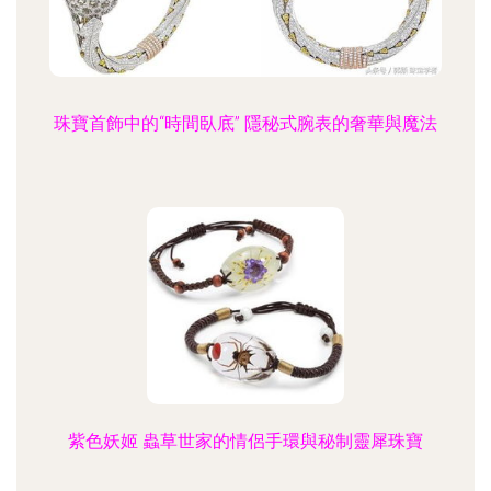
珠寶首飾中的“時間臥底” 隱秘式腕表的奢華與魔法
紫色妖姬 蟲草世家的情侶手環與秘制靈犀珠寶