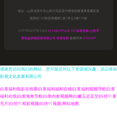
地址：山西省晉中市山西示范區晉中開發區匯通產業園區迎
賓西街100號晉商國際C座1單元3層103號
COPYRIGHT © 2026
M.CABLEPULSE.CN
珠寶首飾
山西澤
豐柏誠易物貿易有限公司
珠寶首飾
版權所有
SITEMAP
感谢您访问我们的网站，您可能还对以下资源感兴趣：凉山缮俗
影视文化发展有限公司
白浆福利电影在线看|白浆福利福利在线|白浆福利视频导航|白浆
福利在线|白浆海角导航|白浆内射视频网|白嫩玉足足交|白丝91黄
毛片|白丝91精彩视频|白丝91视频
网站地图
男同肛交在线观看 91黄色变态视频 精品自拍tp 免费人成自尉网站 青草社区
99 日本a黄在线观看 熟女a资源 超碰91熟妇 国产久久区 国内自拍论理 久久